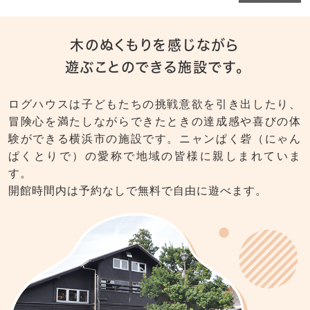
8月17日(月)は休館日です。
2025/11/11
木のぬくもりを感じながら
学級閉鎖、休校中の場合
遊ぶことのできる施設です。
2025/08/16
【ログハウスからのお願い】
ログハウスは子どもたちの挑戦意欲を引き出したり、
冒険心を満たしながらできたときの達成感や喜びの体
験ができる横浜市の施設です。ニャンぱく砦（にゃん
ぱくとりで）の愛称で地域の皆様に親しまれていま
す。
開館時間内は予約なしで無料で自由に遊べます。